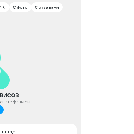
 4★
С фото
С отзывами
висов
мените фильтры
городе