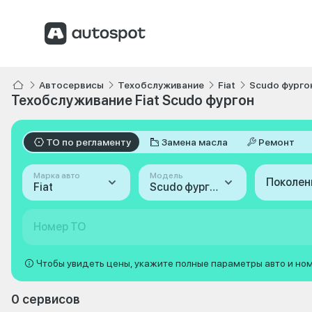
Автосервисы
Техобслуживание
Fiat
Scudo фурго
Техобслуживание Fiat Scudo фургон
ТО по регламенту
Замена масла
Ремонт
Марка авто
Модель
Поколен
Fiat
Scudo фургон
Номер ТО
Чтобы увидеть цены, укажите полные параметры авто и но
0 сервисов