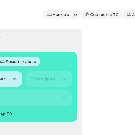
Новые авто
Сервисы и ТО
А
н
Ремонт кузова
ие
Модификация
мер ТО