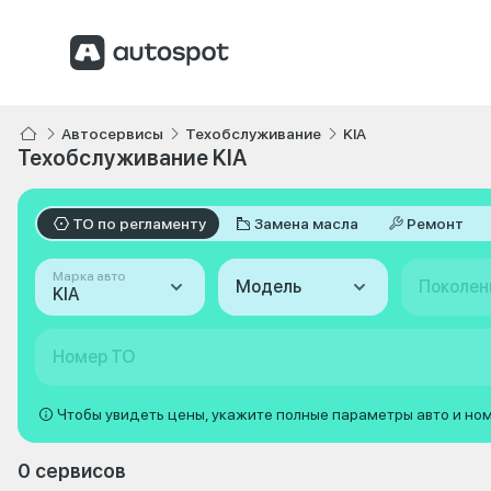
Автосервисы
Техобслуживание
KIA
Техобслуживание KIA
ТО по регламенту
Замена масла
Ремонт
Марка авто
Модель
Поколен
KIA
Номер ТО
Чтобы увидеть цены, укажите полные параметры авто и но
0 сервисов