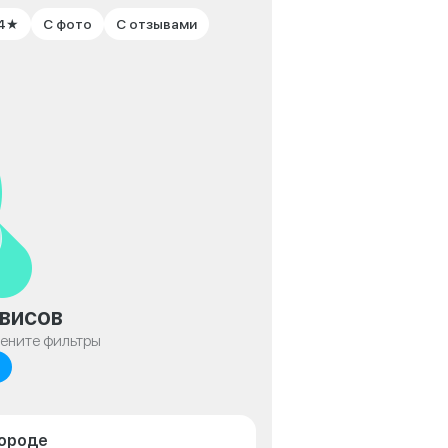
 4★
С фото
С отзывами
висов
мените фильтры
городе