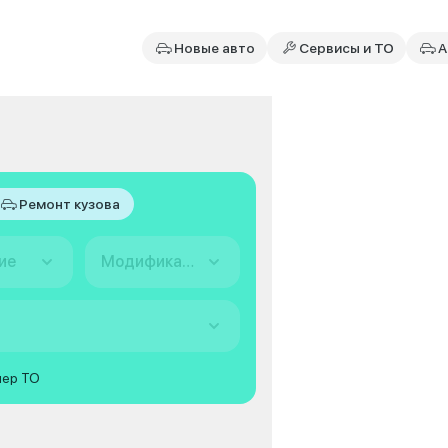
Новые авто
Сервисы и ТО
А
Ремонт кузова
ие
Модификация
мер ТО