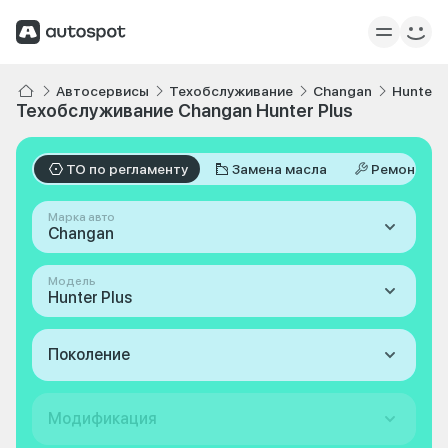
Автосервисы
Техобслуживание
Changan
Hunter P
Техобслуживание Changan Hunter Plus
ТО по регламенту
Замена масла
Ремонт
Марка авто
Changan
Модель
Hunter Plus
Поколение
Модификация