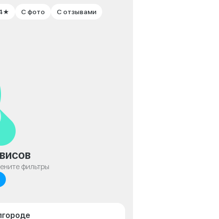
 4★
С фото
С отзывами
висов
мените фильтры
лгороде