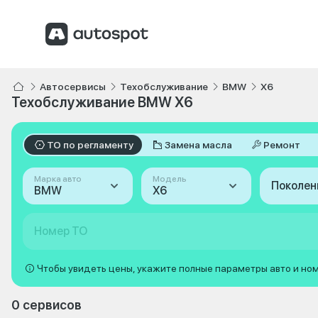
Автосервисы
Техобслуживание
BMW
X6
Техобслуживание BMW X6
ТО по регламенту
Замена масла
Ремонт
Марка авто
Модель
Поколен
BMW
X6
Номер ТО
Чтобы увидеть цены, укажите полные параметры авто и но
0 сервисов