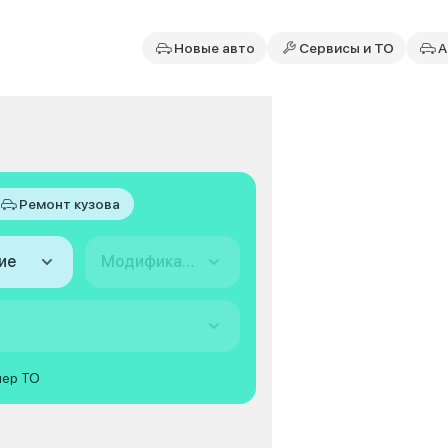
Новые авто
Сервисы и ТО
А
Ремонт кузова
ие
Модификация
мер ТО