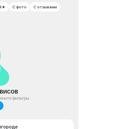
 4★
С фото
С отзывами
висов
мените фильтры
лгороде