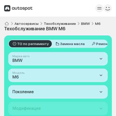
Автосервисы
Техобслуживание
BMW
M6
Техобслуживание BMW M6
ТО по регламенту
Замена масла
Ремонт
Марка авто
BMW
Модель
M6
Поколение
Модификация