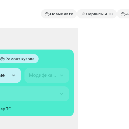
Новые авто
Сервисы и ТО
А
Ремонт кузова
ие
Модификация
мер ТО