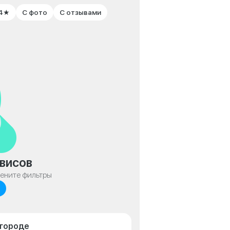
 4★
С фото
С отзывами
висов
мените фильтры
лгороде