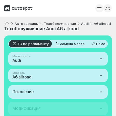
Автосервисы
Техобслуживание
Audi
A6 allroad
Техобслуживание Audi A6 allroad
ТО по регламенту
Замена масла
Ремонт
Марка авто
Audi
Модель
A6 allroad
Поколение
Модификация