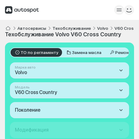
Автосервисы
Техобслуживание
Volvo
V60 Cross 
Техобслуживание Volvo V60 Cross Country
ТО по регламенту
Замена масла
Ремонт
Марка авто
Volvo
Модель
V60 Cross Country
Поколение
Модификация