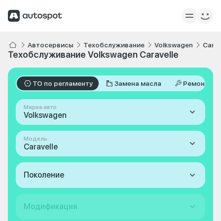
Автосервисы
Техобслуживание
Volkswagen
Carav
Техобслуживание Volkswagen Caravelle
ТО по регламенту
Замена масла
Ремонт
Марка авто
Volkswagen
Модель
Caravelle
Поколение
Модификация