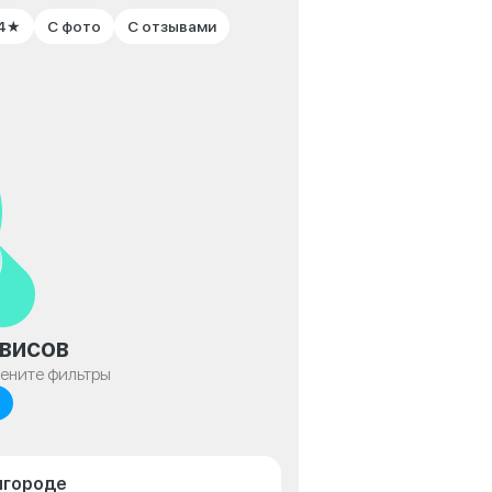
 4★
С фото
С отзывами
висов
мените фильтры
лгороде