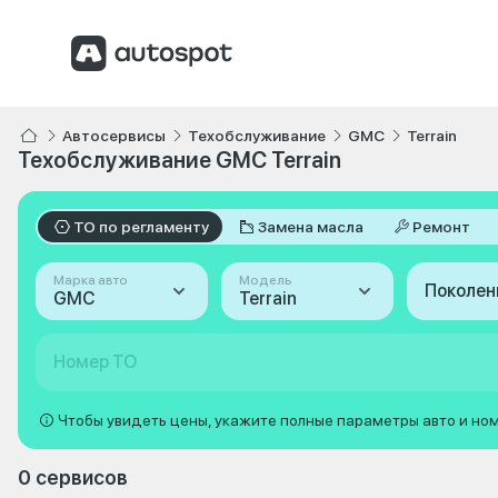
Автосервисы
Техобслуживание
GMC
Terrain
Техобслуживание GMC Terrain
ТО по регламенту
Замена масла
Ремонт
Марка авто
Модель
Поколен
GMC
Terrain
Номер ТО
Чтобы увидеть цены, укажите полные параметры авто и но
0 сервисов