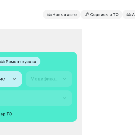
Новые авто
Сервисы и ТО
А
Ремонт кузова
ие
Модификация
мер ТО