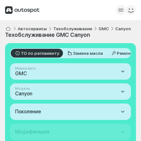
Автосервисы
Техобслуживание
GMC
Canyon
Техобслуживание GMC Canyon
ТО по регламенту
Замена масла
Ремонт
Марка авто
GMC
Модель
Canyon
Поколение
Модификация