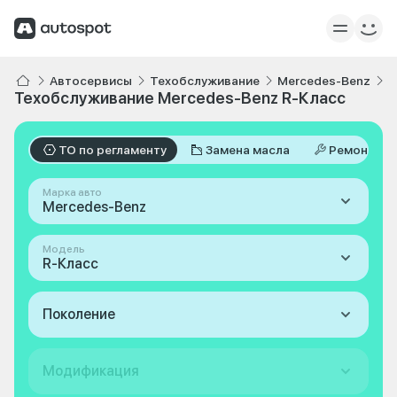
Автосервисы
Техобслуживание
Mercedes-Benz
R
Техобслуживание Mercedes-Benz R-Класс
ТО по регламенту
Замена масла
Ремонт
Марка авто
Mercedes-Benz
Модель
R-Класс
Поколение
Модификация