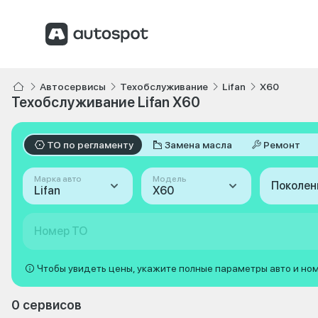
Автосервисы
Техобслуживание
Lifan
X60
Техобслуживание Lifan X60
ТО по регламенту
Замена масла
Ремонт
Марка авто
Модель
Поколен
Lifan
X60
Номер ТО
Чтобы увидеть цены, укажите полные параметры авто и но
0 сервисов