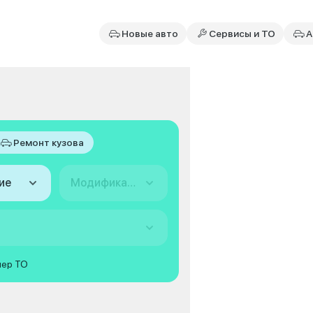
Новые авто
Сервисы и ТО
А
Ремонт кузова
ие
Модификация
мер ТО