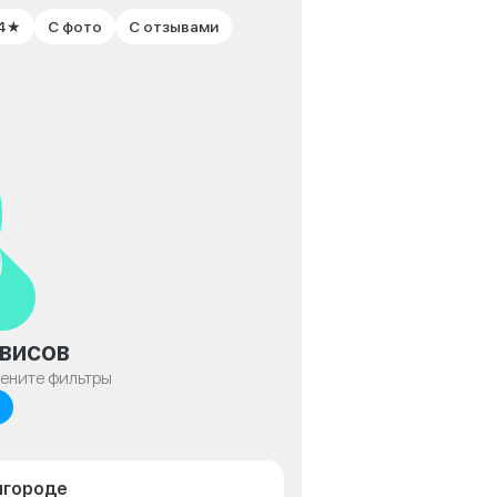
 4★
С фото
С отзывами
висов
мените фильтры
елгороде