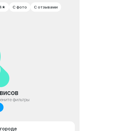
 4★
С фото
С отзывами
висов
мените фильтры
лгороде