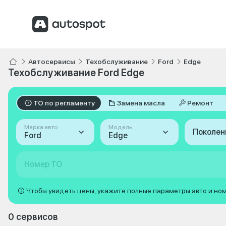
Автосервисы
Техобслуживание
Ford
Edge
Техобслуживание Ford Edge
ТО по регламенту
Замена масла
Ремонт
Марка авто
Модель
Поколен
Ford
Edge
Номер ТО
Чтобы увидеть цены, укажите полные параметры авто и но
0 сервисов