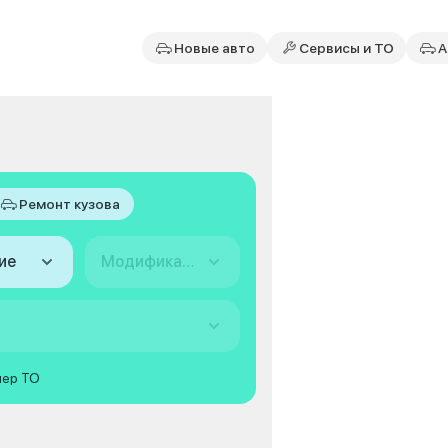
Новые авто
Сервисы и ТО
А
Ремонт кузова
ие
Модификация
мер ТО