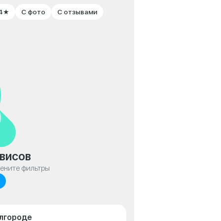
 4★
С фото
С отзывами
висов
мените фильтры
елгороде