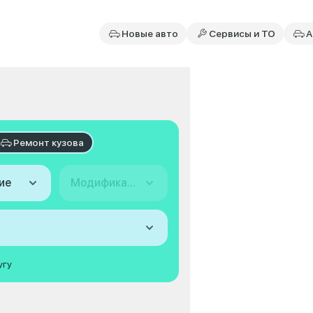
Новые авто
Сервисы и ТО
А
Ремонт кузова
ие
Модификация
угу