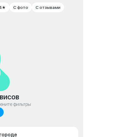
 4★
С фото
С отзывами
висов
мените фильтры
лгороде