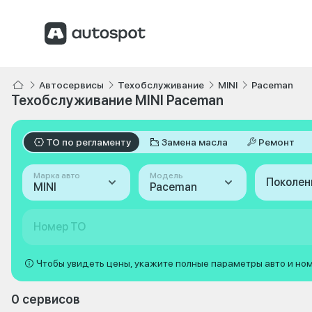
Автосервисы
Техобслуживание
MINI
Paceman
Техобслуживание MINI Paceman
ТО по регламенту
Замена масла
Ремонт
Марка авто
Модель
Поколен
MINI
Paceman
Номер ТО
Чтобы увидеть цены, укажите полные параметры авто и но
0 сервисов