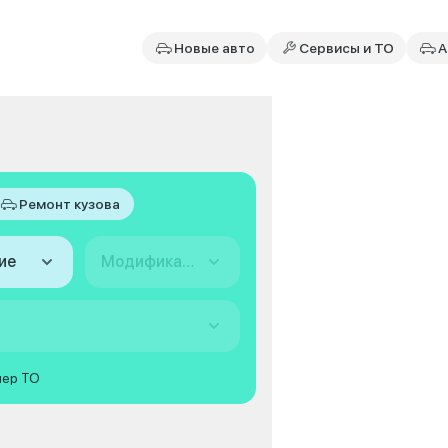
Новые авто
Сервисы и ТО
А
Ремонт кузова
ие
Модификация
мер ТО