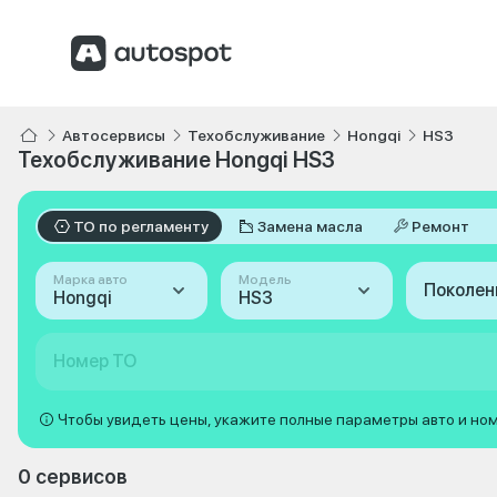
Автосервисы
Техобслуживание
Hongqi
HS3
Техобслуживание Hongqi HS3
ТО по регламенту
Замена масла
Ремонт
Марка авто
Модель
Поколен
Hongqi
HS3
Номер ТО
Чтобы увидеть цены, укажите полные параметры авто и но
0 сервисов