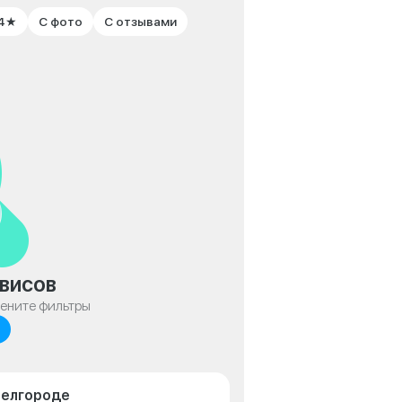
 4★
С фото
С отзывами
висов
мените фильтры
Белгороде