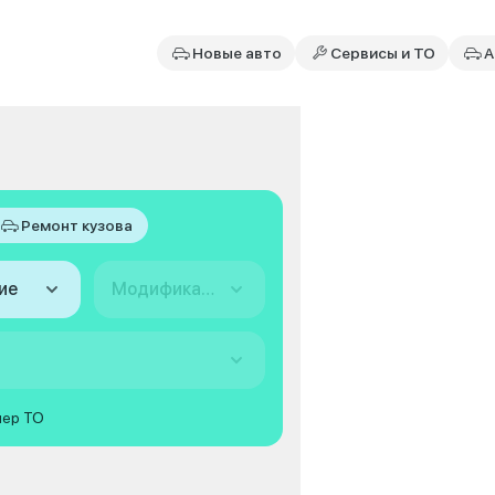
Новые авто
Сервисы и ТО
А
Ремонт кузова
ие
Модификация
мер ТО