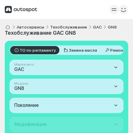
Автосервисы
Техобслуживание
GAC
GN8
Техобслуживание GAC GN8
ТО по регламенту
Замена масла
Ремонт
Марка авто
GAC
Модель
GN8
Поколение
Модификация