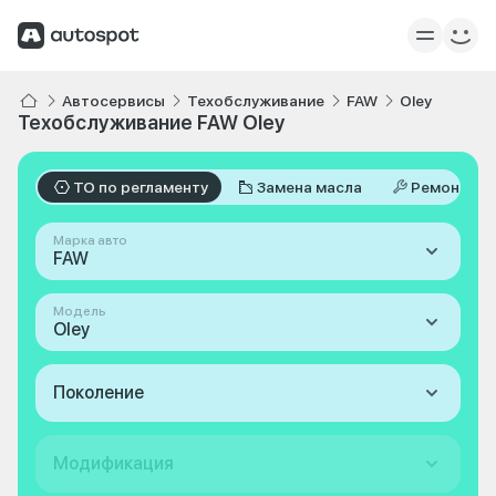
Автосервисы
Техобслуживание
FAW
Oley
Техобслуживание FAW Oley
ТО по регламенту
Замена масла
Ремонт
Марка авто
FAW
Модель
Oley
Поколение
Модификация