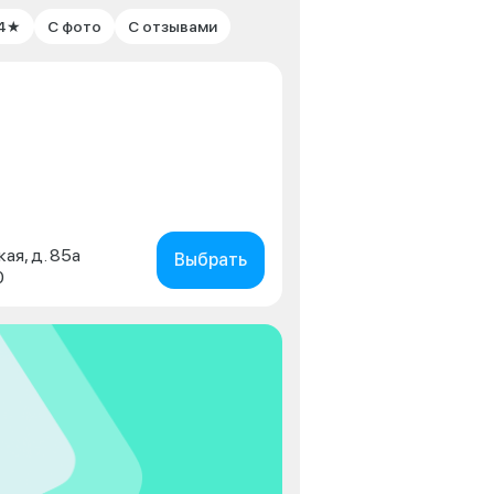
 4★
С фото
С отзывами
кая, д. 85а
Выбрать
0