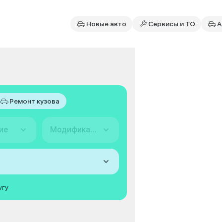
Новые авто
Сервисы и ТО
А
Ремонт кузова
ие
Модификация
угу