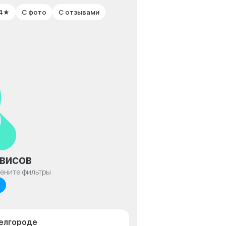
 4★
С фото
С отзывами
висов
мените фильтры
Белгороде