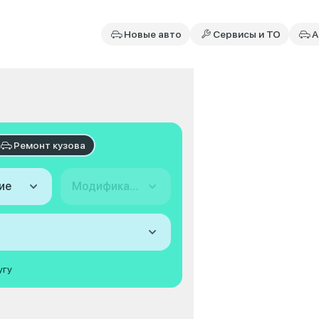
Новые авто
Сервисы и ТО
А
Ремонт кузова
ие
Модификация
угу