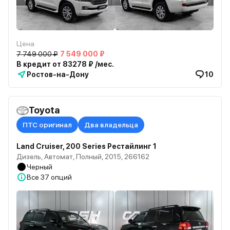
Цена
7 749 000 ₽
7 549 000 ₽
В кредит от 83278 ₽ /мес.
Ростов-на-Дону
10
Toyota
ПТС оригинал
Два владельца
Land Cruiser, 200 Series Рестайлинг 1
Дизель, Автомат, Полный, 2015, 266162
Черный
Все
37 опций