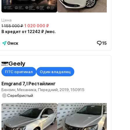
Цена
1 155 000 ₽
1 020 000 ₽
В кредит от 12242 ₽ /мес.
Омск
15
Geely
ПТС оригинал
Один владелец
Emgrand 7, I Рестайлинг
Бензин, Механика, Передний, 2019, 150915
Серебристый