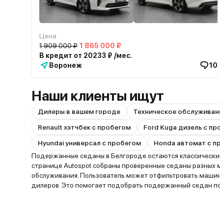
Цена
1 909 000 ₽
1 865 000 ₽
В кредит от 20233 ₽ /мес.
Воронеж
10
Наши клиенты ищут
Дилеры в вашем городе
Техническое обслуживан
Renault хэтчбек с пробегом
Ford Kuga дизель с п
Hyundai универсал с пробегом
Honda автомат с п
Подержанные седаны в Белгороде остаются классическим
странице Autospot собраны проверенные седаны разных мар
обслуживания. Пользователь может отфильтровать машины
дилеров. Это помогает подобрать подержанный седан под