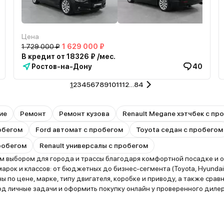
Цена
1 729 000 ₽
1 629 000 ₽
В кредит от 18326 ₽ /мес.
Ростов-на-Дону
40
1
2
3
4
5
6
7
8
9
10
11
12
…
84
ие
Ремонт
Ремонт кузова
Renault Megane хэтчбек с пр
робегом
Ford автомат с пробегом
Toyota седан с пробегом
робегом
Renault универсалы с пробегом
 выбором для города и трассы благодаря комфортной посадке и от
ок и классов: от бюджетных до бизнес-сегмента (Toyota, Hyundai, 
 по цене, марке, типу двигателя, коробке и приводу, а также сра
 личные задачи и оформить покупку онлайн у проверенного дилера