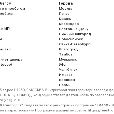
обегом
Города
то с пробегом
Москва
омобиля
Пенза
Казань
Краснодар
 и ИП
Ростов-на-Дону
Нижний Новгород
м
Новосибирск
Санкт-Петербург
ество
Волгоград
Тамбов
бинет дилера
Мурманск
utospot
Уфа
Челябинск
Ижевск
Воронеж
Пермь
 адрес 111250, Г.МОСКВА, Внутригородская территория города
. 41Н/9, ОКВЭД 62.0) осуществляет деятельность по разработке 
 (код): 2.01.
 "Автоспот": свидетельство о регистрации программы ЭВМ № 201
ьные характеристики Программы указаны по ссылке:
https://reestr.