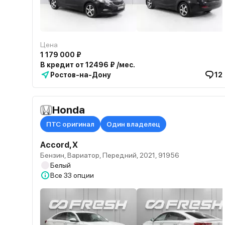
Цена
1 179 000 ₽
В кредит от 12496 ₽ /мес.
Ростов-на-Дону
12
Honda
ПТС оригинал
Один владелец
Accord, X
Бензин, Вариатор, Передний, 2021, 91956
Белый
Все
33 опции