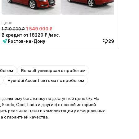
Цена
1 719 000 ₽
1 549 000 ₽
В кредит от 18220 ₽ /мес.
Ростов-на-Дону
29
обегом
Renault универсал с пробегом
Hyundai Accent автомат с пробегом
дельному багажнику по доступной цене б/у. На
Skoda, Opel, Lada и другие) с полной историей
внить реальные цены и комплектации у официальных
 с гарантией качества.