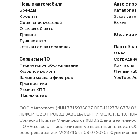
Новые автомобили
Авто с пр
Бренды
Каталог ав
Кредиты
Заказ авт
Сравнения моделей
Выкуп
Отзывы об авто
Дилеры
Юр. лицам
Лучшие авто
Отзывы об автосалонах
Партнёра
О нас
Сервисы и ТО
Сотруднич
Техническое обслуживание
Контакты
Кузовной ремонт
Личный ка
Замена масла и фильтров
YouTube A
Диагностика
Ремонт КПП
Шиномонтаж
ООО «Автоспот» (ИНН 7715936827 ОРГН 1127746774825
ЛЕФОРТОВО, ПРОЕЗД ЗАВОДА СЕРП И МОЛОТ, Д. 10, ПОМЕЩ
Согласно Приказу Минцифры от 08.10.22, вид деятельности
ПО «Autospot» — исключительные права принадлежат ООО
реестровая запись № 28745 от 09.07.2025 г. Функционал