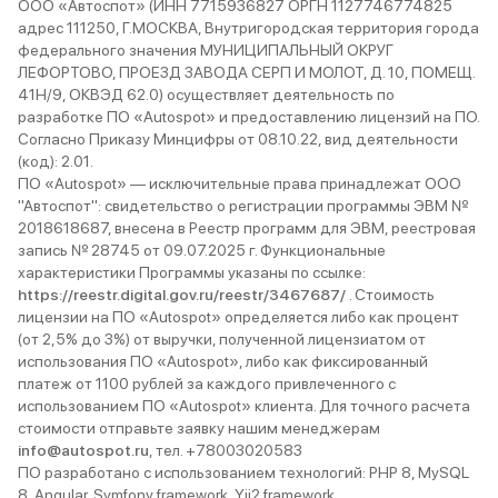
ООО «Автоспот» (ИНН 7715936827 ОРГН 1127746774825
адрес 111250, Г.МОСКВА, Внутригородская территория города
федерального значения МУНИЦИПАЛЬНЫЙ ОКРУГ
ЛЕФОРТОВО, ПРОЕЗД ЗАВОДА СЕРП И МОЛОТ, Д. 10, ПОМЕЩ.
41Н/9, ОКВЭД 62.0) осуществляет деятельность по
разработке ПО «Autospot» и предоставлению лицензий на ПО.
Согласно Приказу Минцифры от 08.10.22, вид деятельности
(код): 2.01.
ПО «Autospot» — исключительные права принадлежат ООО
"Автоспот": свидетельство о регистрации программы ЭВМ №
2018618687, внесена в Реестр программ для ЭВМ, реестровая
запись № 28745 от 09.07.2025 г. Функциональные
характеристики Программы указаны по ссылке:
https://reestr.digital.gov.ru/reestr/3467687/
. Стоимость
лицензии на ПО «Autospot» определяется либо как процент
(от 2,5% до 3%) от выручки, полученной лицензиатом от
использования ПО «Autospot», либо как фиксированный
платеж от 1100 рублей за каждого привлеченного с
использованием ПО «Autospot» клиента. Для точного расчета
стоимости отправьте заявку нашим менеджерам
info@autospot.ru
, тел. +78003020583
ПО разработано с использованием технологий: PHP 8, MySQL
8, Angular, Symfony framework, Yii2 framework.