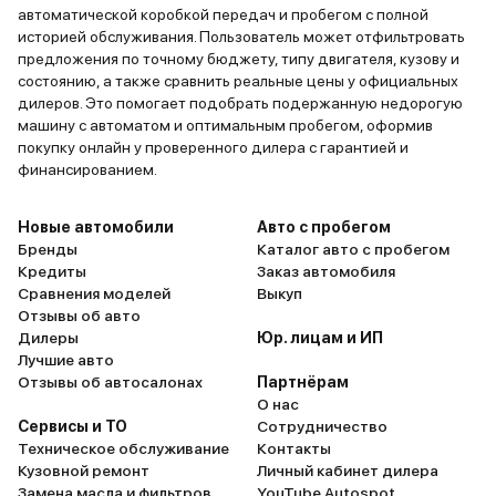
автоматической коробкой передач и пробегом с полной
историей обслуживания. Пользователь может отфильтровать
предложения по точному бюджету, типу двигателя, кузову и
состоянию, а также сравнить реальные цены у официальных
дилеров. Это помогает подобрать подержанную недорогую
машину с автоматом и оптимальным пробегом, оформив
покупку онлайн у проверенного дилера с гарантией и
финансированием.
Новые автомобили
Авто с пробегом
Бренды
Каталог авто с пробегом
Кредиты
Заказ автомобиля
Сравнения моделей
Выкуп
Отзывы об авто
Дилеры
Юр. лицам и ИП
Лучшие авто
Отзывы об автосалонах
Партнёрам
О нас
Сервисы и ТО
Сотрудничество
Техническое обслуживание
Контакты
Кузовной ремонт
Личный кабинет дилера
Замена масла и фильтров
YouTube Autospot