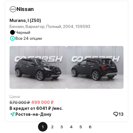
Nissan
Murano, I (Z50)
Бензин, Вариатор, Полный, 2004, 159593
Черный
Все
24 опции
Цена
570 000 ₽
499 000 ₽
В кредит от 6041 ₽ /мес.
Ростов-на-Дону
13
1
2
3
4
5
6