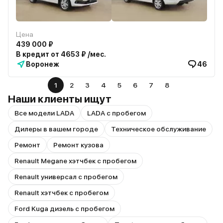
Цена
439 000 ₽
В кредит от 4653 ₽ /мес.
Воронеж
46
1
2
3
4
5
6
7
8
Наши клиенты ищут
Все модели LADA
LADA с пробегом
Дилеры в вашем городе
Техническое обслуживание
Ремонт
Ремонт кузова
Renault Megane хэтчбек с пробегом
Renault универсал с пробегом
Renault хэтчбек с пробегом
Ford Kuga дизель с пробегом