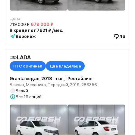
Цена
719 000 ₽
679 000 ₽
В кредит от 7621 ₽ /мес.
Воронеж
46
LADA
ПТС оригинал
Два владельца
Granta седан, 2018 – н.в., I Рестайлинг
Бензин, Механика, Передний, 2019, 286356
Белый
Все
16 опций