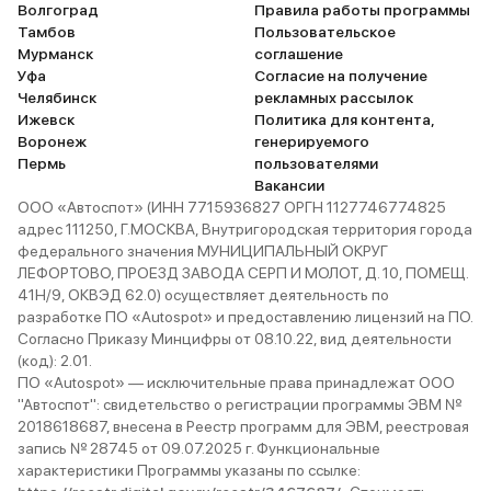
Волгоград
Правила работы программы
Тамбов
Пользовательское
Мурманск
соглашение
Уфа
Согласие на получение
Челябинск
рекламных рассылок
Ижевск
Политика для контента,
Воронеж
генерируемого
Пермь
пользователями
Вакансии
ООО «Автоспот» (ИНН 7715936827 ОРГН 1127746774825
адрес 111250, Г.МОСКВА, Внутригородская территория города
федерального значения МУНИЦИПАЛЬНЫЙ ОКРУГ
ЛЕФОРТОВО, ПРОЕЗД ЗАВОДА СЕРП И МОЛОТ, Д. 10, ПОМЕЩ.
41Н/9, ОКВЭД 62.0) осуществляет деятельность по
разработке ПО «Autospot» и предоставлению лицензий на ПО.
Согласно Приказу Минцифры от 08.10.22, вид деятельности
(код): 2.01.
ПО «Autospot» — исключительные права принадлежат ООО
"Автоспот": свидетельство о регистрации программы ЭВМ №
2018618687, внесена в Реестр программ для ЭВМ, реестровая
запись № 28745 от 09.07.2025 г. Функциональные
характеристики Программы указаны по ссылке: