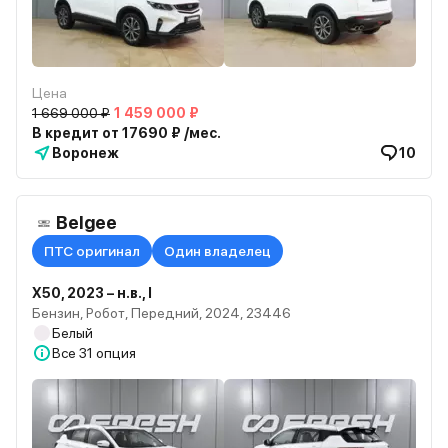
Цена
1 669 000 ₽
1 459 000 ₽
В кредит от 17690 ₽ /мес.
Воронеж
10
Belgee
ПТС оригинал
Один владелец
X50, 2023 – н.в., I
Бензин, Робот, Передний, 2024, 23446
Белый
Все
31 опция