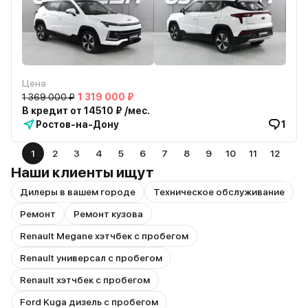
Цена
1 369 000 ₽
1 319 000 ₽
В кредит от 14510 ₽ /мес.
Ростов-на-Дону
1
1
2
3
4
5
6
7
8
9
10
11
12
Наши клиенты ищут
Дилеры в вашем городе
Техническое обслуживание
Ремонт
Ремонт кузова
Renault Megane хэтчбек с пробегом
Renault универсал с пробегом
Renault хэтчбек с пробегом
Ford Kuga дизель с пробегом