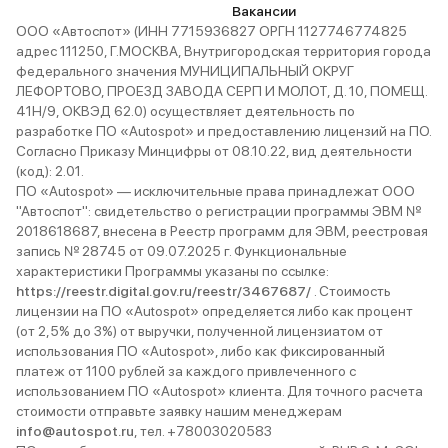
Вакансии
ООО «Автоспот» (ИНН 7715936827 ОРГН 1127746774825
адрес 111250, Г.МОСКВА, Внутригородская территория города
федерального значения МУНИЦИПАЛЬНЫЙ ОКРУГ
ЛЕФОРТОВО, ПРОЕЗД ЗАВОДА СЕРП И МОЛОТ, Д. 10, ПОМЕЩ.
41Н/9, ОКВЭД 62.0) осуществляет деятельность по
разработке ПО «Autospot» и предоставлению лицензий на ПО.
Согласно Приказу Минцифры от 08.10.22, вид деятельности
(код): 2.01.
ПО «Autospot» — исключительные права принадлежат ООО
"Автоспот": свидетельство о регистрации программы ЭВМ №
2018618687, внесена в Реестр программ для ЭВМ, реестровая
запись № 28745 от 09.07.2025 г. Функциональные
характеристики Программы указаны по ссылке:
https://reestr.digital.gov.ru/reestr/3467687/
. Стоимость
лицензии на ПО «Autospot» определяется либо как процент
(от 2,5% до 3%) от выручки, полученной лицензиатом от
использования ПО «Autospot», либо как фиксированный
платеж от 1100 рублей за каждого привлеченного с
использованием ПО «Autospot» клиента. Для точного расчета
стоимости отправьте заявку нашим менеджерам
info@autospot.ru
, тел. +78003020583