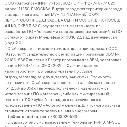
ООО «Автоспот» (ИНН 7715936827 ОРГН 1127746774825
адрес 111250, Г.МОСКВА, Внутригородская территория города
федерального значения МУНИЦИПАЛЬНЫЙ ОКРУГ
ЛЕФОРТОВО, ПРОЕЗД ЗАВОДА СЕРП И МОЛОТ, Д. 10, ПОМЕЩ.
41Н/9, ОКВЭД 62.0) осуществляет деятельность по
разработке ПО «Autospot» и предоставлению лицензий на ПО.
Согласно Приказу Минцифры от 08.10.22, вид деятельности
(код): 2.01.
ПО «Autospot» — исключительные права принадлежат ООО
"Автоспот": свидетельство о регистрации программы ЭВМ №
2018618687, внесена в Реестр программ для ЭВМ, реестровая
запись № 28745 от 09.07.2025 г. Функциональные
характеристики Программы указаны по ссылке:
https://reestr.digital.gov.ru/reestr/3467687/
. Стоимость
лицензии на ПО «Autospot» определяется либо как процент
(от 2,5% до 3%) от выручки, полученной лицензиатом от
использования ПО «Autospot», либо как фиксированный
платеж от 1100 рублей за каждого привлеченного с
использованием ПО «Autospot» клиента. Для точного расчета
стоимости отправьте заявку нашим менеджерам
info@autospot.ru
, тел. +78003020583
ПО разработано с использованием технологий: PHP 8, MySQL