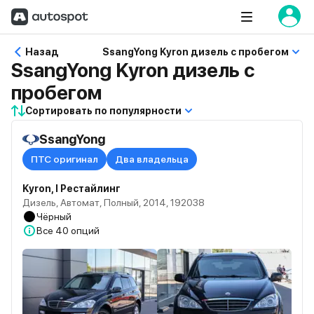
Назад
SsangYong Kyron дизель с пробегом
SsangYong Kyron дизель с
пробегом
Сортировать по популярности
SsangYong
ПТС оригинал
Два владельца
Kyron, I Рестайлинг
Дизель, Автомат, Полный, 2014, 192038
Чёрный
Все
40 опций