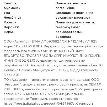
Тамбов
Пользовательское
Мурманск
соглашение
Уфа
Согласие на получение
Челябинск
рекламных рассылок
Ижевск
Политика для контента,
Воронеж
генерируемого
Пермь
пользователями
Вакансии
ООО «Автоспот» (ИНН 7715936827 ОРГН 1127746774825
адрес 111250, Г.МОСКВА, Внутригородская территория города
федерального значения МУНИЦИПАЛЬНЫЙ ОКРУГ
ЛЕФОРТОВО, ПРОЕЗД ЗАВОДА СЕРП И МОЛОТ, Д. 10, ПОМЕЩ.
41Н/9, ОКВЭД 62.0) осуществляет деятельность по
разработке ПО «Autospot» и предоставлению лицензий на ПО.
Согласно Приказу Минцифры от 08.10.22, вид деятельности
(код): 2.01.
ПО «Autospot» — исключительные права принадлежат ООО
"Автоспот": свидетельство о регистрации программы ЭВМ №
2018618687, внесена в Реестр программ для ЭВМ, реестровая
запись № 28745 от 09.07.2025 г. Функциональные
характеристики Программы указаны по ссылке:
https://reestr.digital.gov.ru/reestr/3467687/
. Стоимость