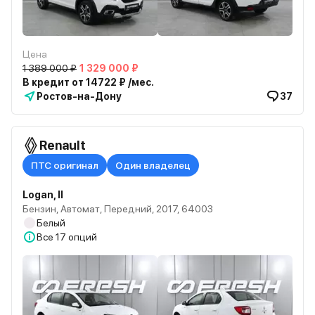
Цена
1 389 000 ₽
1 329 000 ₽
В кредит от 14722 ₽ /мес.
Ростов-на-Дону
37
Renault
ПТС оригинал
Один владелец
Logan, II
Бензин, Автомат, Передний, 2017, 64003
Белый
Все
17 опций