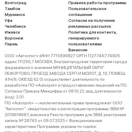
Волгоград
Правила работы программы
Тамбов
Пользовательское
Мурманск
соглашение
Уфа
Согласие на получение
Челябинск
рекламных рассылок
Ижевск
Политика для контента,
Воронеж
генерируемого
Пермь
пользователями
Вакансии
ООО «Автоспот» (ИНН 7715936827 ОРГН 1127746774825
адрес 111250, Г.МОСКВА, Внутригородская территория города
федерального значения МУНИЦИПАЛЬНЫЙ ОКРУГ
ЛЕФОРТОВО, ПРОЕЗД ЗАВОДА СЕРП И МОЛОТ, Д. 10, ПОМЕЩ.
41Н/9, ОКВЭД 62.0) осуществляет деятельность по
разработке ПО «Autospot» и предоставлению лицензий на ПО.
Согласно Приказу Минцифры от 08.10.22, вид деятельности
(код): 2.01.
ПО «Autospot» — исключительные права принадлежат ООО
"Автоспот": свидетельство о регистрации программы ЭВМ №
2018618687, внесена в Реестр программ для ЭВМ, реестровая
запись № 28745 от 09.07.2025 г. Функциональные
характеристики Программы указаны по ссылке: