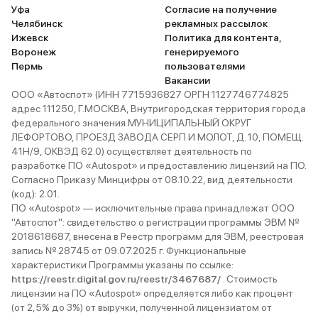
Уфа
Согласие на получение
Челябинск
рекламных рассылок
Ижевск
Политика для контента,
Воронеж
генерируемого
Пермь
пользователями
Вакансии
ООО «Автоспот» (ИНН 7715936827 ОРГН 1127746774825
адрес 111250, Г.МОСКВА, Внутригородская территория города
федерального значения МУНИЦИПАЛЬНЫЙ ОКРУГ
ЛЕФОРТОВО, ПРОЕЗД ЗАВОДА СЕРП И МОЛОТ, Д. 10, ПОМЕЩ.
41Н/9, ОКВЭД 62.0) осуществляет деятельность по
разработке ПО «Autospot» и предоставлению лицензий на ПО.
Согласно Приказу Минцифры от 08.10.22, вид деятельности
(код): 2.01.
ПО «Autospot» — исключительные права принадлежат ООО
"Автоспот": свидетельство о регистрации программы ЭВМ №
2018618687, внесена в Реестр программ для ЭВМ, реестровая
запись № 28745 от 09.07.2025 г. Функциональные
характеристики Программы указаны по ссылке:
https://reestr.digital.gov.ru/reestr/3467687/
. Стоимость
лицензии на ПО «Autospot» определяется либо как процент
(от 2,5% до 3%) от выручки, полученной лицензиатом от