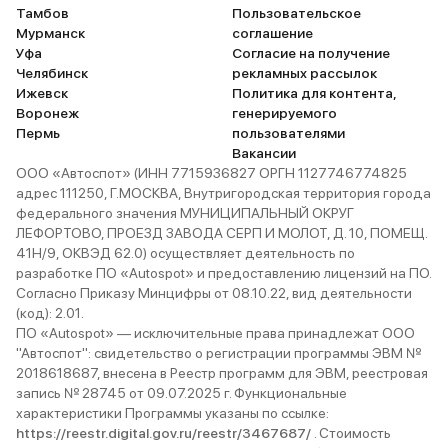
Тамбов
Пользовательское
Мурманск
соглашение
Уфа
Согласие на получение
Челябинск
рекламных рассылок
Ижевск
Политика для контента,
Воронеж
генерируемого
Пермь
пользователями
Вакансии
ООО «Автоспот» (ИНН 7715936827 ОРГН 1127746774825
адрес 111250, Г.МОСКВА, Внутригородская территория города
федерального значения МУНИЦИПАЛЬНЫЙ ОКРУГ
ЛЕФОРТОВО, ПРОЕЗД ЗАВОДА СЕРП И МОЛОТ, Д. 10, ПОМЕЩ.
41Н/9, ОКВЭД 62.0) осуществляет деятельность по
разработке ПО «Autospot» и предоставлению лицензий на ПО.
Согласно Приказу Минцифры от 08.10.22, вид деятельности
(код): 2.01.
ПО «Autospot» — исключительные права принадлежат ООО
"Автоспот": свидетельство о регистрации программы ЭВМ №
2018618687, внесена в Реестр программ для ЭВМ, реестровая
запись № 28745 от 09.07.2025 г. Функциональные
характеристики Программы указаны по ссылке:
https://reestr.digital.gov.ru/reestr/3467687/
. Стоимость