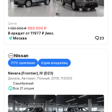
Цена
1 130 000 ₽
960 000 ₽
В кредит от 11977 ₽ /мес.
Москва
23
Nissan
ПТС оригинал
Один владелец
Navara (Frontier), IV (D23)
Дизель, Автомат, Полный, 2019, 112000
Серебряный
Все
21 опция