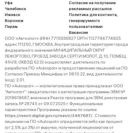
Уфа
Согласие на получение
Челябинск
рекламных рассылок
Ижевск
Политика для контента,
Воронеж
генерируемого
Пермь
пользователями
Вакансии
ООО «Автоспот» (ИНН 7715936827 ОРГН 1127746774825
адрес 111250, Г.МОСКВА, Внутригородская территория города
федерального значения МУНИЦИПАЛЬНЫЙ ОКРУГ
ЛЕФОРТОВО, ПРОЕЗД ЗАВОДА СЕРП И МОЛОТ, Д. 10, ПОМЕЩ.
41Н/9, ОКВЭД 62.0) осуществляет деятельность по
разработке ПО «Autospot» и предоставлению лицензий на ПО.
Согласно Приказу Минцифры от 08.10.22, вид деятельности
(код): 2.01.
ПО «Autospot» — исключительные права принадлежат ООО
"Автоспот": свидетельство о регистрации программы ЭВМ №
2018618687, внесена в Реестр программ для ЭВМ, реестровая
запись № 28745 от 09.07.2025 г. Функциональные
характеристики Программы указаны по ссылке:
https://reestr.digital.gov.ru/reestr/3467687/
. Стоимость
лицензии на ПО «Autospot» определяется либо как процент
(от 2,5% до 3%) от выручки, полученной лицензиатом от