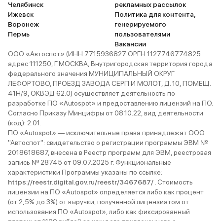
Челябинск
рекламных рассылок
Ижевск
Политика для контента,
Воронеж
генерируемого
Пермь
пользователями
Вакансии
ООО «Автоспот» (ИНН 7715936827 ОРГН 1127746774825
адрес 111250, Г.МОСКВА, Внутригородская территория города
федерального значения МУНИЦИПАЛЬНЫЙ ОКРУГ
ЛЕФОРТОВО, ПРОЕЗД ЗАВОДА СЕРП И МОЛОТ, Д. 10, ПОМЕЩ.
41Н/9, ОКВЭД 62.0) осуществляет деятельность по
разработке ПО «Autospot» и предоставлению лицензий на ПО.
Согласно Приказу Минцифры от 08.10.22, вид деятельности
(код): 2.01.
ПО «Autospot» — исключительные права принадлежат ООО
"Автоспот": свидетельство о регистрации программы ЭВМ №
2018618687, внесена в Реестр программ для ЭВМ, реестровая
запись № 28745 от 09.07.2025 г. Функциональные
характеристики Программы указаны по ссылке:
https://reestr.digital.gov.ru/reestr/3467687/
. Стоимость
лицензии на ПО «Autospot» определяется либо как процент
(от 2,5% до 3%) от выручки, полученной лицензиатом от
использования ПО «Autospot», либо как фиксированный