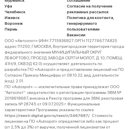
Мурманск
соглашение
Уфа
Согласие на получение
Челябинск
рекламных рассылок
Ижевск
Политика для контента,
Воронеж
генерируемого
Пермь
пользователями
Вакансии
ООО «Автоспот» (ИНН 7715936827 ОРГН 1127746774825
адрес 111250, Г.МОСКВА, Внутригородская территория города
федерального значения МУНИЦИПАЛЬНЫЙ ОКРУГ
ЛЕФОРТОВО, ПРОЕЗД ЗАВОДА СЕРП И МОЛОТ, Д. 10, ПОМЕЩ.
41Н/9, ОКВЭД 62.0) осуществляет деятельность по
разработке ПО «Autospot» и предоставлению лицензий на ПО.
Согласно Приказу Минцифры от 08.10.22, вид деятельности
(код): 2.01.
ПО «Autospot» — исключительные права принадлежат ООО
"Автоспот": свидетельство о регистрации программы ЭВМ №
2018618687, внесена в Реестр программ для ЭВМ, реестровая
запись № 28745 от 09.07.2025 г. Функциональные
характеристики Программы указаны по ссылке:
https://reestr.digital.gov.ru/reestr/3467687/
. Стоимость
лицензии на ПО «Autospot» определяется либо как процент
(от 2,5% до 3%) от выручки, полученной лицензиатом от