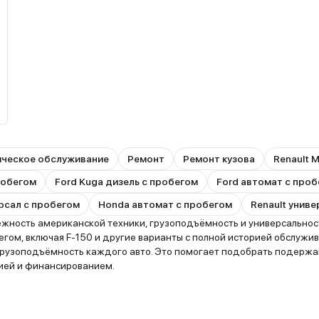
ическое обслуживание
Ремонт
Ремонт кузова
Renault 
пробегом
Ford Kuga дизель с пробегом
Ford автомат с про
рсал с пробегом
Honda автомат с пробегом
Renault унив
ность американской техники, грузоподъёмность и универсальность
ом, включая F-150 и другие варианты с полной историей обслужив
 грузоподъёмность каждого авто. Это помогает подобрать подержа
тией и финансированием.