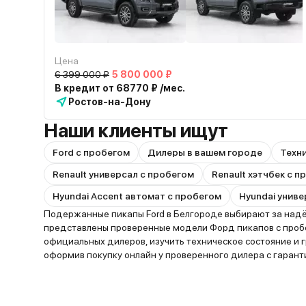
Цена
6 399 000 ₽
5 800 000 ₽
В кредит от 68770 ₽ /мес.
Ростов-на-Дону
Наши клиенты ищут
Ford с пробегом
Дилеры в вашем городе
Техн
Renault универсал с пробегом
Renault хэтчбек с 
Hyundai Accent автомат с пробегом
Hyundai униве
Подержанные пикапы Ford в Белгороде выбирают за надёж
представлены проверенные модели Форд пикапов с пробег
официальных дилеров, изучить техническое состояние и
оформив покупку онлайн у проверенного дилера с гаран