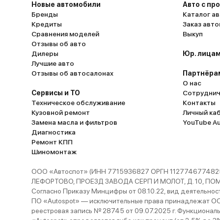
Новые автомобили
Авто с пр
Бренды
Каталог ав
Кредиты
Заказ авт
Сравнения моделей
Выкуп
Отзывы об авто
Дилеры
Юр. лицам
Лучшие авто
Отзывы об автосалонах
Партнёра
О нас
Сервисы и ТО
Сотруднич
Техническое обслуживание
Контакты
Кузовной ремонт
Личный ка
Замена масла и фильтров
YouTube A
Диагностика
Ремонт КПП
Шиномонтаж
ООО «Автоспот» (ИНН 7715936827 ОРГН 1127746774825
ЛЕФОРТОВО, ПРОЕЗД ЗАВОДА СЕРП И МОЛОТ, Д. 10, ПОМЕЩ
Согласно Приказу Минцифры от 08.10.22, вид деятельности
ПО «Autospot» — исключительные права принадлежат ООО
реестровая запись № 28745 от 09.07.2025 г. Функционал