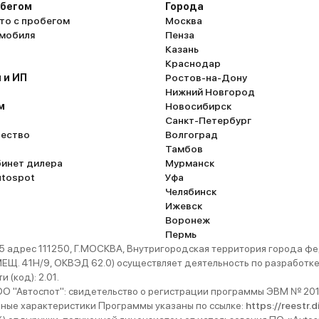
обегом
Города
то с пробегом
Москва
омобиля
Пенза
Казань
Краснодар
 и ИП
Ростов-на-Дону
Нижний Новгород
м
Новосибирск
Санкт-Петербург
ество
Волгоград
Тамбов
бинет дилера
Мурманск
utospot
Уфа
Челябинск
Ижевск
Воронеж
Пермь
 адрес 111250, Г.МОСКВА, Внутригородская территория города
. 41Н/9, ОКВЭД 62.0) осуществляет деятельность по разработке 
 (код): 2.01.
 "Автоспот": свидетельство о регистрации программы ЭВМ № 201
ьные характеристики Программы указаны по ссылке:
https://reestr.