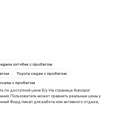
Megane хэтчбек с пробегом
бегом
Toyota седан с пробегом
ерсалы с пробегом
 по доступной цене б/у. На странице Autospot
ания. Пользователь может сравнить реальные цены у
нный Форд пикап для работы или активного отдыха,