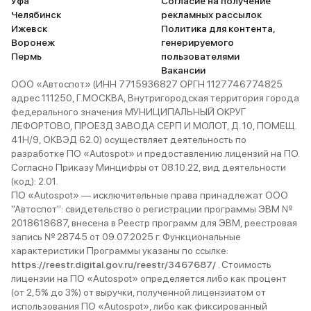
Уфа
Согласие на получение
Челябинск
рекламных рассылок
Ижевск
Политика для контента,
Воронеж
генерируемого
Пермь
пользователями
Вакансии
ООО «Автоспот» (ИНН 7715936827 ОРГН 1127746774825
адрес 111250, Г.МОСКВА, Внутригородская территория города
федерального значения МУНИЦИПАЛЬНЫЙ ОКРУГ
ЛЕФОРТОВО, ПРОЕЗД ЗАВОДА СЕРП И МОЛОТ, Д. 10, ПОМЕЩ.
41Н/9, ОКВЭД 62.0) осуществляет деятельность по
разработке ПО «Autospot» и предоставлению лицензий на ПО.
Согласно Приказу Минцифры от 08.10.22, вид деятельности
(код): 2.01.
ПО «Autospot» — исключительные права принадлежат ООО
"Автоспот": свидетельство о регистрации программы ЭВМ №
2018618687, внесена в Реестр программ для ЭВМ, реестровая
запись № 28745 от 09.07.2025 г. Функциональные
характеристики Программы указаны по ссылке:
https://reestr.digital.gov.ru/reestr/3467687/
. Стоимость
лицензии на ПО «Autospot» определяется либо как процент
(от 2,5% до 3%) от выручки, полученной лицензиатом от
использования ПО «Autospot», либо как фиксированный