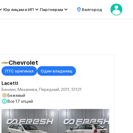
Юр.лицам и ИП
Партнерам
Белгород
Chevrolet
ПТС оригинал
Один владелец
Lacetti
Бензин, Механика, Передний, 2011, 51121
Бежевый
Все
17 опций