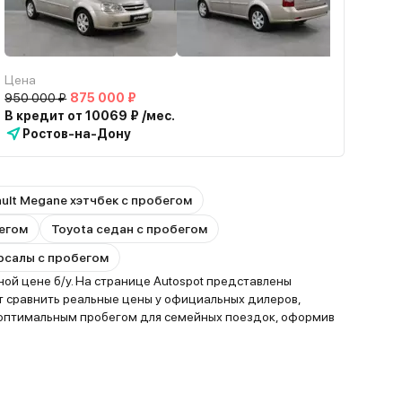
Цена
950 000 ₽
875 000 ₽
В кредит от 10069 ₽ /мес.
Ростов-на-Дону
ult Megane хэтчбек с пробегом
бегом
Toyota седан с пробегом
ерсалы с пробегом
ой цене б/у. На странице Autospot представлены
т сравнить реальные цены у официальных дилеров,
 оптимальным пробегом для семейных поездок, оформив