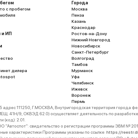
обегом
Города
то с пробегом
Москва
омобиля
Пенза
Казань
Краснодар
 и ИП
Ростов-на-Дону
Нижний Новгород
м
Новосибирск
Санкт-Петербург
ество
Волгоград
Тамбов
бинет дилера
Мурманск
utospot
Уфа
Челябинск
Ижевск
Воронеж
Пермь
 адрес 111250, Г.МОСКВА, Внутригородская территория города
. 41Н/9, ОКВЭД 62.0) осуществляет деятельность по разработке 
 (код): 2.01.
 "Автоспот": свидетельство о регистрации программы ЭВМ № 201
ьные характеристики Программы указаны по ссылке:
https://reestr.