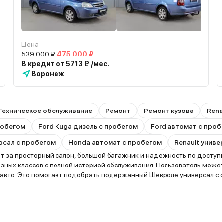
Цена
539 000 ₽
475 000 ₽
В кредит от 5713 ₽ /мес.
Воронеж
Техническое обслуживание
Ремонт
Ремонт кузова
Rena
пробегом
Ford Kuga дизель с пробегом
Ford автомат с про
рсал с пробегом
Honda автомат с пробегом
Renault унив
 за просторный салон, большой багажник и надёжность по доступн
зных классов с полной историей обслуживания. Пользователь може
 авто. Это помогает подобрать подержанный Шевроле универсал с