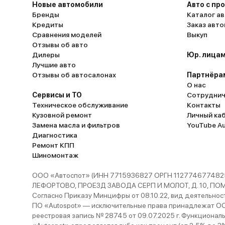
Новые автомобили
Авто с пр
Бренды
Каталог ав
Кредиты
Заказ авт
Сравнения моделей
Выкуп
Отзывы об авто
Дилеры
Юр. лицам
Лучшие авто
Отзывы об автосалонах
Партнёра
О нас
Сервисы и ТО
Сотруднич
Техническое обслуживание
Контакты
Кузовной ремонт
Личный ка
Замена масла и фильтров
YouTube A
Диагностика
Ремонт КПП
Шиномонтаж
ООО «Автоспот» (ИНН 7715936827 ОРГН 1127746774825
ЛЕФОРТОВО, ПРОЕЗД ЗАВОДА СЕРП И МОЛОТ, Д. 10, ПОМЕЩ
Согласно Приказу Минцифры от 08.10.22, вид деятельности
ПО «Autospot» — исключительные права принадлежат ООО
реестровая запись № 28745 от 09.07.2025 г. Функционал