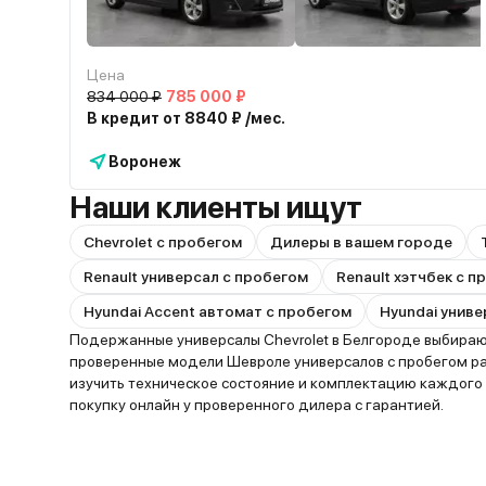
Цена
834 000 ₽
785 000 ₽
В кредит от 8840 ₽ /мес.
Воронеж
Наши клиенты ищут
Chevrolet с пробегом
Дилеры в вашем городе
Renault универсал с пробегом
Renault хэтчбек с 
Hyundai Accent автомат с пробегом
Hyundai униве
Подержанные универсалы Chevrolet в Белгороде выбирают
проверенные модели Шевроле универсалов с пробегом ра
изучить техническое состояние и комплектацию каждого
покупку онлайн у проверенного дилера с гарантией.