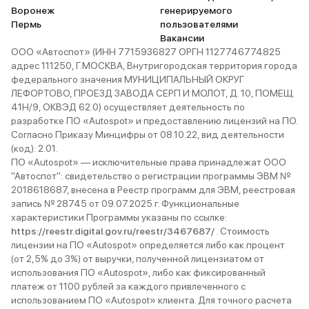
Воронеж
генерируемого
Пермь
пользователями
Вакансии
ООО «Автоспот» (ИНН 7715936827 ОРГН 1127746774825
адрес 111250, Г.МОСКВА, Внутригородская территория города
федерального значения МУНИЦИПАЛЬНЫЙ ОКРУГ
ЛЕФОРТОВО, ПРОЕЗД ЗАВОДА СЕРП И МОЛОТ, Д. 10, ПОМЕЩ.
41Н/9, ОКВЭД 62.0) осуществляет деятельность по
разработке ПО «Autospot» и предоставлению лицензий на ПО.
Согласно Приказу Минцифры от 08.10.22, вид деятельности
(код): 2.01.
ПО «Autospot» — исключительные права принадлежат ООО
"Автоспот": свидетельство о регистрации программы ЭВМ №
2018618687, внесена в Реестр программ для ЭВМ, реестровая
запись № 28745 от 09.07.2025 г. Функциональные
характеристики Программы указаны по ссылке:
https://reestr.digital.gov.ru/reestr/3467687/
. Стоимость
лицензии на ПО «Autospot» определяется либо как процент
(от 2,5% до 3%) от выручки, полученной лицензиатом от
использования ПО «Autospot», либо как фиксированный
платеж от 1100 рублей за каждого привлеченного с
использованием ПО «Autospot» клиента. Для точного расчета