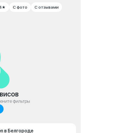
 4★
С фото
С отзывами
висов
мените фильтры
n в Белгороде