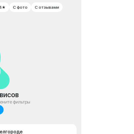
 4★
С фото
С отзывами
висов
мените фильтры
Белгороде