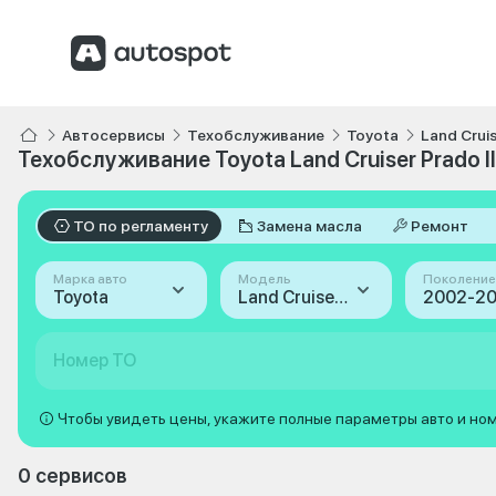
Автосервисы
Техобслуживание
Toyota
Land Crui
Техобслуживание Toyota Land Cruiser Prado I
ТО по регламенту
Замена масла
Ремонт
Марка авто
Модель
Поколение
Toyota
Land Cruiser Prado
Номер ТО
Чтобы увидеть цены, укажите полные параметры авто и но
0 сервисов