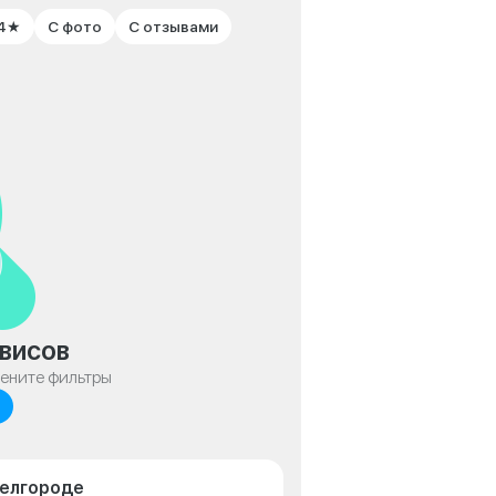
 4★
С фото
С отзывами
висов
мените фильтры
Белгороде