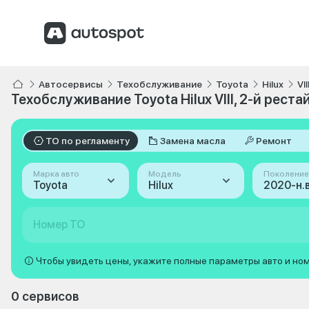
Автосервисы
Техобслуживание
Toyota
Hilux
VI
Техобслуживание Toyota Hilux VIII, 2-й реста
ТО по регламенту
Замена масла
Ремонт
Марка авто
Модель
Поколение
Toyota
Hilux
Номер ТО
Чтобы увидеть цены, укажите полные параметры авто и но
0 сервисов