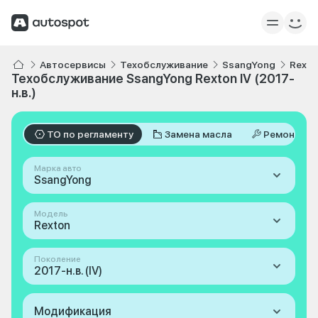
Автосервисы
Техобслуживание
SsangYong
Rexto
Техобслуживание SsangYong Rexton IV (2017-
н.в.)
ТО по регламенту
Замена масла
Ремонт
Марка авто
SsangYong
Модель
Rexton
Поколение
2017-н.в. (IV)
Модификация