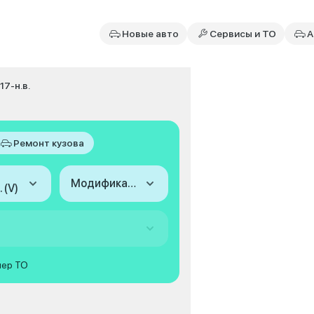
Новые авто
Сервисы и ТО
А
17-н.в.
Ремонт кузова
Модификация
 (V)
мер ТО