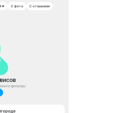
 4★
С фото
С отзывами
висов
мените фильтры
елгороде