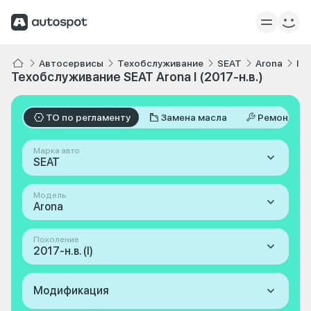
Автосервисы
Техобслуживание
SEAT
Arona
I 2
Техобслуживание SEAT Arona I (2017-н.в.)
ТО по регламенту
Замена масла
Ремонт
Марка авто
SEAT
Модель
Arona
Поколение
2017-н.в. (I)
Модификация