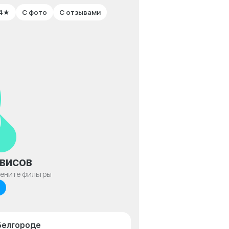
 4★
С фото
С отзывами
висов
мените фильтры
 Белгороде