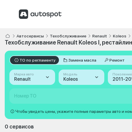
Автосервисы
Техобслуживание
Renault
Koleos
Техобслуживание Renault Koleos I, рестайлин
ТО по регламенту
Замена масла
Ремонт
Марка авто
Модель
Поколение
Renault
Koleos
Номер ТО
Чтобы увидеть цены, укажите полные параметры авто и но
0 сервисов