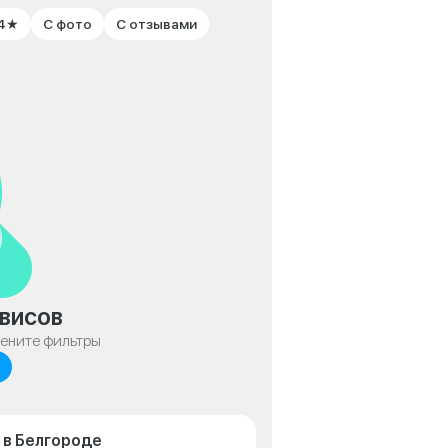
 4★
С фото
С отзывами
висов
мените фильтры
 в Белгороде