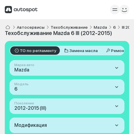
Автосервисы
Техобслуживание
Mazda
6
III 20
Техобслуживание Mazda 6 III (2012-2015)
ТО по регламенту
Замена масла
Ремонт
Марка авто
Mazda
Модель
6
Поколение
2012-2015 (III)
Модификация