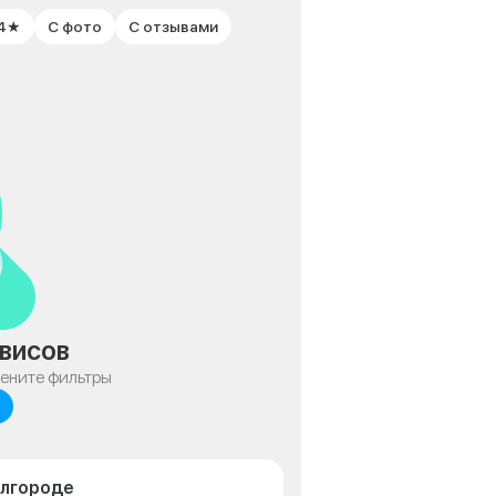
 4★
С фото
С отзывами
висов
мените фильтры
елгороде