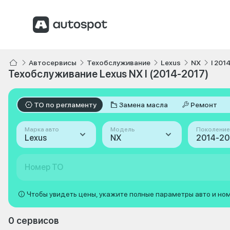
Автосервисы
Техобслуживание
Lexus
NX
I 201
Техобслуживание Lexus NX I (2014-2017)
ТО по регламенту
Замена масла
Ремонт
Марка авто
Модель
Поколение
Lexus
NX
2014-201
Номер ТО
Чтобы увидеть цены, укажите полные параметры авто и но
0 сервисов