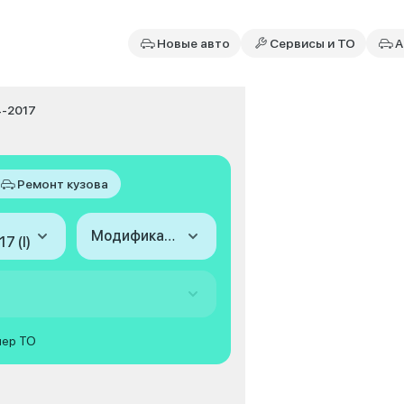
Новые авто
Сервисы и ТО
А
4-2017
Ремонт кузова
Модификация
7 (I)
мер ТО